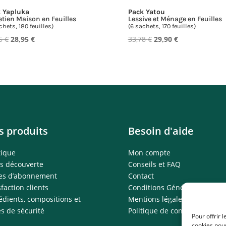
 Yapluka
Pack Yatou
etien Maison en Feuilles
Lessive et Ménage en Feuilles
chets, 180 feuilles)
(6 sachets, 170 feuilles)
Le
Le
Le
Le
45
€
28,95
€
33,78
€
29,90
€
prix
prix
prix
prix
initial
actuel
initial
actuel
était :
est :
était :
est :
31,45 €.
28,95 €.
33,78 €.
29,90 €.
s produits
Besoin d'aide
tique
Mon compte
s découverte
Conseils et FAQ
res d’abonnement
Contact
sfaction clients
Conditions Générales de Ven
édients, compositions et
Mentions légales
es de sécurité
Politique de confidentialité
Pour offrir 
cookies pour