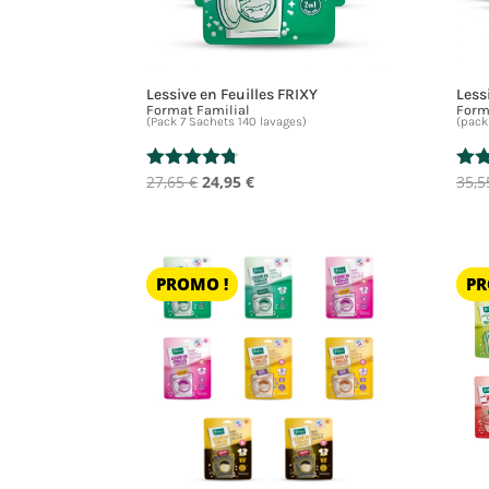
Lessive en Feuilles FRIXY
Less
Format Familial
Form
(Pack 7 Sachets 140 lavages)
(pack
Le
Le
27,65
€
24,95
€
35,
Note
Not
4.67
5.00
prix
prix
sur 5
sur
initial
actuel
était :
est :
27,65 €.
24,95 €.
PROMO !
PR