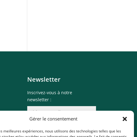
Newsletter
Inscrivez-vous à notre
newsletter :
te
Gérer le consentement
Valider
les meilleures expériences, nous utilisons des technologies telles que les
 stocker et/ou accéder aux informations des appareils. Le fait de consentir