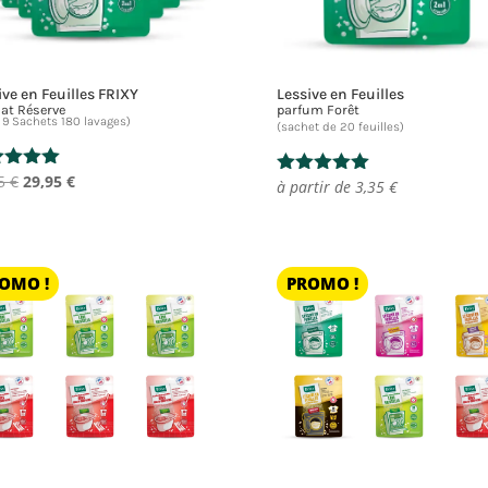
ive en Feuilles FRIXY
Lessive en Feuilles
at Réserve
parfum Forêt
 9 Sachets 180 lavages)
(sachet de 20 feuilles)
Le
Le
55
€
29,95
€
e
à partir de
3,35
€
Note
prix
prix
5.00
 5
sur 5
initial
actuel
était :
est :
35,55 €.
29,95 €.
OMO !
PROMO !