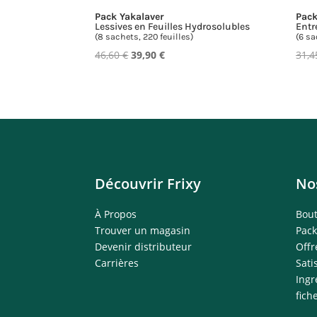
Pack Yakalaver
Pack
Lessives en Feuilles Hydrosolubles
Entr
(8 sachets, 220 feuilles)
(6 sa
Le
Le
46,60
€
39,90
€
31,
prix
prix
initial
actuel
était :
est :
46,60 €.
39,90 €.
Découvrir Frixy
No
À Propos
Bou
Trouver un magasin
Pack
Devenir distributeur
Off
Carrières
Sati
Ingr
fich