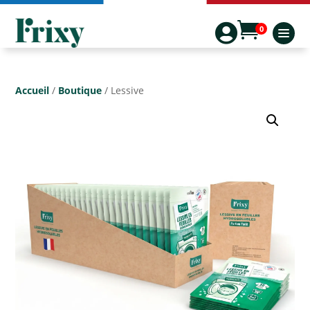


0
Accueil
/
Boutique
/ Lessive